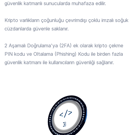
güvenlik katmanlı sunucularda muhafaza edilir.
ALGO
/ TRY
4.133 TRY
Kripto varlıkların çoğunluğu çevrimdışı çoklu imzalı soğuk
Algorand
cüzdanlarda güvenle saklanır.
ALLO
/ TRY
2 Aşamalı Doğrulama'ya (2FA) ek olarak kripto çekme
12.422 TRY
Allora
PIN kodu ve Oltalama (Phishing) Kodu ile birden fazla
güvenlik katmanı ile kullanıcıların güvenliği sağlanır.
AMP
/ TRY
0.0186 TRY
Amp
ANIME
/ TRY
0.1155 TRY
Animecoin
ANKR
/ TRY
0.1646 TRY
Ankr