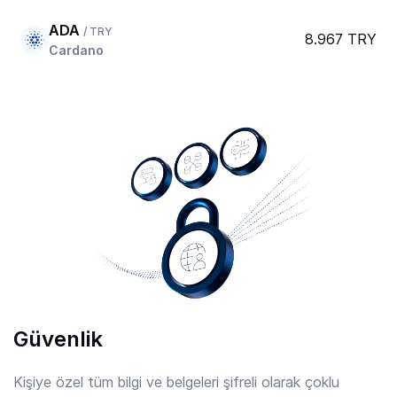
ADA
/ TRY
8.967 TRY
Cardano
AERO
/ TRY
20.089 TRY
Aerodrome Finance
AFC
/ TRY
7.802 TRY
Arsenal
AIOZ
/ TRY
2.22 TRY
AIOZ Network
Güvenlik
AIXBT
/ TRY
0.8210 TRY
Aixbt By Virtuals
Kişiye özel tüm bilgi ve belgeleri şifreli olarak çoklu