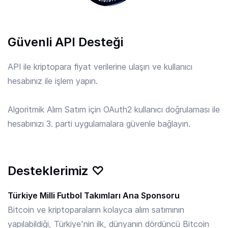
APE
/ TRY
Güvenli API Desteği
6.36 TRY
ApeCoin
API ile kriptopara fiyat verilerine ulaşın ve kullanıcı
hesabınız ile işlem yapın.
API3
/ TRY
8.957 TRY
API3
Algoritmik Alım Satım için OAuth2 kullanıcı doğrulaması ile
hesabınızı 3. parti uygulamalara güvenle bağlayın.
APT
/ TRY
28.00 TRY
Aptos
Desteklerimiz ♡
ARB
/ TRY
3.695 TRY
Arbitrum
Türkiye Milli Futbol Takımları Ana Sponsoru
Bitcoin ve kriptoparaların kolayca alım satımının
yapılabildiği, Türkiye'nin ilk, dünyanın dördüncü Bitcoin
ARKM
/ TRY