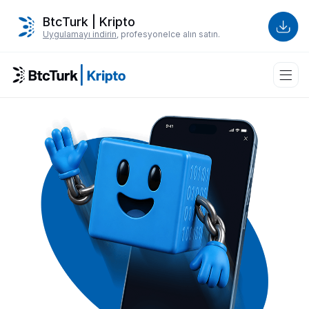
BtcTurk | Kripto
Uygulamayı indirin
, profesyonelce alın satın.