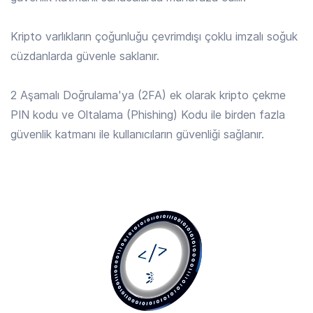
ALGO
/ TRY
4.230 TRY
Kripto varlıkların çoğunluğu çevrimdışı çoklu imzalı soğuk
Algorand
cüzdanlarda güvenle saklanır.
ALLO
/ TRY
2 Aşamalı Doğrulama'ya (2FA) ek olarak kripto çekme
14.821 TRY
Allora
PIN kodu ve Oltalama (Phishing) Kodu ile birden fazla
güvenlik katmanı ile kullanıcıların güvenliği sağlanır.
AMP
/ TRY
0.0182 TRY
Amp
ANIME
/ TRY
0.1154 TRY
Animecoin
ANKR
/ TRY
0.1652 TRY
Ankr