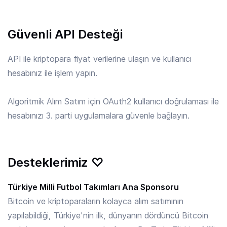
APE
/ TRY
Güvenli API Desteği
6.30 TRY
ApeCoin
API ile kriptopara fiyat verilerine ulaşın ve kullanıcı
hesabınız ile işlem yapın.
API3
/ TRY
9.035 TRY
API3
Algoritmik Alım Satım için OAuth2 kullanıcı doğrulaması ile
hesabınızı 3. parti uygulamalara güvenle bağlayın.
APT
/ TRY
27.57 TRY
Aptos
Desteklerimiz ♡
ARB
/ TRY
3.780 TRY
Arbitrum
Türkiye Milli Futbol Takımları Ana Sponsoru
Bitcoin ve kriptoparaların kolayca alım satımının
yapılabildiği, Türkiye'nin ilk, dünyanın dördüncü Bitcoin
ARKM
/ TRY
4.500 TRY
Arkham