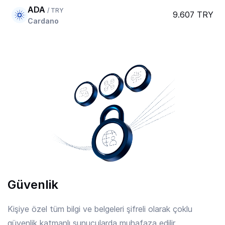
ADA
/ TRY
9.607 TRY
Cardano
AERO
/ TRY
20.939 TRY
Aerodrome Finance
AFC
/ TRY
7.902 TRY
Arsenal
AIOZ
/ TRY
2.26 TRY
AIOZ Network
Güvenlik
AIXBT
/ TRY
0.8227 TRY
Aixbt By Virtuals
Kişiye özel tüm bilgi ve belgeleri şifreli olarak çoklu
güvenlik katmanlı sunucularda muhafaza edilir.