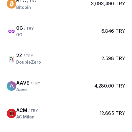
BTC
/ TRY
3,093,490 TRY
Bitcoin
0G
/ TRY
6.846 TRY
0G
2Z
/ TRY
2.598 TRY
DoubleZero
AAVE
/ TRY
4,280.00 TRY
Aave
ACM
/ TRY
12.665 TRY
AC Milan