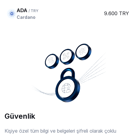
ADA
/ TRY
9.600 TRY
Cardano
AERO
/ TRY
20.939 TRY
Aerodrome Finance
AFC
/ TRY
7.902 TRY
Arsenal
AIOZ
/ TRY
2.24 TRY
AIOZ Network
Güvenlik
AIXBT
/ TRY
0.8225 TRY
Aixbt By Virtuals
Kişiye özel tüm bilgi ve belgeleri şifreli olarak çoklu