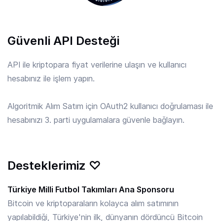
APE
/ TRY
Güvenli API Desteği
6.30 TRY
ApeCoin
API ile kriptopara fiyat verilerine ulaşın ve kullanıcı
hesabınız ile işlem yapın.
API3
/ TRY
9.000 TRY
API3
Algoritmik Alım Satım için OAuth2 kullanıcı doğrulaması ile
hesabınızı 3. parti uygulamalara güvenle bağlayın.
APT
/ TRY
27.57 TRY
Aptos
Desteklerimiz ♡
ARB
/ TRY
3.780 TRY
Arbitrum
Türkiye Milli Futbol Takımları Ana Sponsoru
Bitcoin ve kriptoparaların kolayca alım satımının
yapılabildiği, Türkiye'nin ilk, dünyanın dördüncü Bitcoin
ARKM
/ TRY