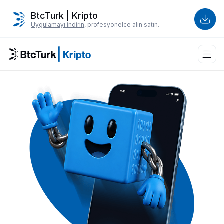
BtcTurk | Kripto
Uygulamayı indirin
, profesyonelce alın satın.