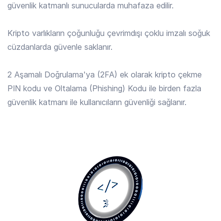
güvenlik katmanlı sunucularda muhafaza edilir.
ALGO
/ TRY
4.230 TRY
Kripto varlıkların çoğunluğu çevrimdışı çoklu imzalı soğuk
Algorand
cüzdanlarda güvenle saklanır.
ALLO
/ TRY
2 Aşamalı Doğrulama'ya (2FA) ek olarak kripto çekme
14.690 TRY
Allora
PIN kodu ve Oltalama (Phishing) Kodu ile birden fazla
güvenlik katmanı ile kullanıcıların güvenliği sağlanır.
AMP
/ TRY
0.0184 TRY
Amp
ANIME
/ TRY
0.1154 TRY
Animecoin
ANKR
/ TRY
0.1652 TRY
Ankr