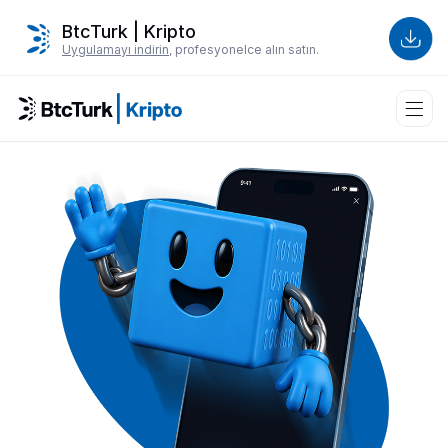
BtcTurk | Kripto
Uygulamayı indirin
, profesyonelce alın satın.