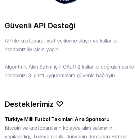
APE
/ TRY
Güvenli API Desteği
6.33 TRY
ApeCoin
API ile kriptopara fiyat verilerine ulaşın ve kullanıcı
hesabınız ile işlem yapın.
API3
/ TRY
9.032 TRY
API3
Algoritmik Alım Satım için OAuth2 kullanıcı doğrulaması ile
hesabınızı 3. parti uygulamalara güvenle bağlayın.
APT
/ TRY
28.17 TRY
Aptos
Desteklerimiz ♡
ARB
/ TRY
3.737 TRY
Arbitrum
Türkiye Milli Futbol Takımları Ana Sponsoru
Bitcoin ve kriptoparaların kolayca alım satımının
yapılabildiği, Türkiye'nin ilk, dünyanın dördüncü Bitcoin
ARKM
/ TRY