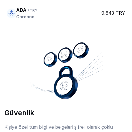
ADA
/ TRY
9.643 TRY
Cardano
AERO
/ TRY
20.679 TRY
Aerodrome Finance
AFC
/ TRY
7.889 TRY
Arsenal
AIOZ
/ TRY
2.21 TRY
AIOZ Network
Güvenlik
AIXBT
/ TRY
0.8316 TRY
Aixbt By Virtuals
Kişiye özel tüm bilgi ve belgeleri şifreli olarak çoklu