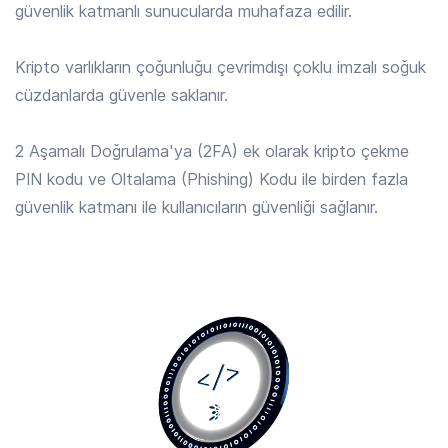
güvenlik katmanlı sunucularda muhafaza edilir.
ALGO
/ TRY
4.229 TRY
Kripto varlıkların çoğunluğu çevrimdışı çoklu imzalı soğuk
Algorand
cüzdanlarda güvenle saklanır.
ALLO
/ TRY
2 Aşamalı Doğrulama'ya (2FA) ek olarak kripto çekme
16.350 TRY
Allora
PIN kodu ve Oltalama (Phishing) Kodu ile birden fazla
güvenlik katmanı ile kullanıcıların güvenliği sağlanır.
AMP
/ TRY
0.0187 TRY
Amp
ANIME
/ TRY
0.1170 TRY
Animecoin
ANKR
/ TRY
0.1660 TRY
Ankr