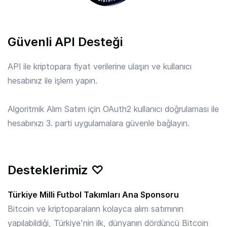
APE
/ TRY
Güvenli API Desteği
6.28 TRY
ApeCoin
API ile kriptopara fiyat verilerine ulaşın ve kullanıcı
hesabınız ile işlem yapın.
API3
/ TRY
9.260 TRY
API3
Algoritmik Alım Satım için OAuth2 kullanıcı doğrulaması ile
hesabınızı 3. parti uygulamalara güvenle bağlayın.
APT
/ TRY
28.29 TRY
Aptos
Desteklerimiz ♡
ARB
/ TRY
3.811 TRY
Arbitrum
Türkiye Milli Futbol Takımları Ana Sponsoru
Bitcoin ve kriptoparaların kolayca alım satımının
yapılabildiği, Türkiye'nin ilk, dünyanın dördüncü Bitcoin
ARKM
/ TRY