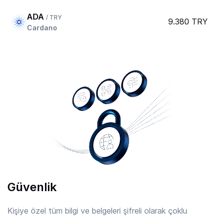
ADA
/ TRY
9.380 TRY
Cardano
AERO
/ TRY
20.230 TRY
Aerodrome Finance
AFC
/ TRY
7.977 TRY
Arsenal
AIOZ
/ TRY
2.71 TRY
AIOZ Network
Güvenlik
AIXBT
/ TRY
0.9061 TRY
Aixbt By Virtuals
Kişiye özel tüm bilgi ve belgeleri şifreli olarak çoklu