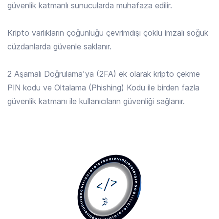
güvenlik katmanlı sunucularda muhafaza edilir.
ALGO
/ TRY
3.929 TRY
Kripto varlıkların çoğunluğu çevrimdışı çoklu imzalı soğuk
Algorand
cüzdanlarda güvenle saklanır.
ALLO
/ TRY
2 Aşamalı Doğrulama'ya (2FA) ek olarak kripto çekme
14.820 TRY
Allora
PIN kodu ve Oltalama (Phishing) Kodu ile birden fazla
güvenlik katmanı ile kullanıcıların güvenliği sağlanır.
AMP
/ TRY
0.0185 TRY
Amp
ANIME
/ TRY
0.1224 TRY
Animecoin
ANKR
/ TRY
0.1719 TRY
Ankr