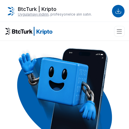
BtcTurk | Kripto
Uygulamayı indirin
, profesyonelce alın satın.