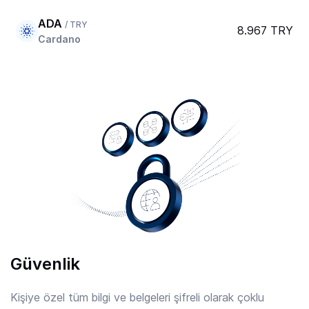
ADA
/ TRY
8.967 TRY
Cardano
AERO
/ TRY
20.089 TRY
Aerodrome Finance
AFC
/ TRY
7.816 TRY
Arsenal
AIOZ
/ TRY
2.22 TRY
AIOZ Network
Güvenlik
AIXBT
/ TRY
0.8179 TRY
Aixbt By Virtuals
Kişiye özel tüm bilgi ve belgeleri şifreli olarak çoklu