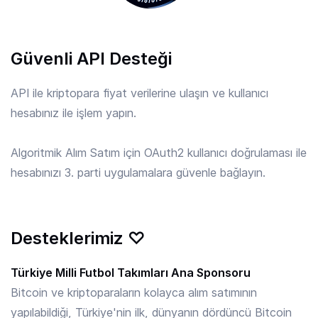
APE
/ TRY
Güvenli API Desteği
6.36 TRY
ApeCoin
API ile kriptopara fiyat verilerine ulaşın ve kullanıcı
hesabınız ile işlem yapın.
API3
/ TRY
8.957 TRY
API3
Algoritmik Alım Satım için OAuth2 kullanıcı doğrulaması ile
hesabınızı 3. parti uygulamalara güvenle bağlayın.
APT
/ TRY
28.00 TRY
Aptos
Desteklerimiz ♡
ARB
/ TRY
3.695 TRY
Arbitrum
Türkiye Milli Futbol Takımları Ana Sponsoru
Bitcoin ve kriptoparaların kolayca alım satımının
yapılabildiği, Türkiye'nin ilk, dünyanın dördüncü Bitcoin
ARKM
/ TRY