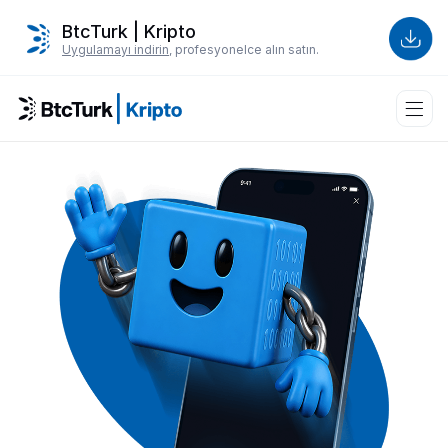
BtcTurk | Kripto
Uygulamayı indirin
, profesyonelce alın satın.