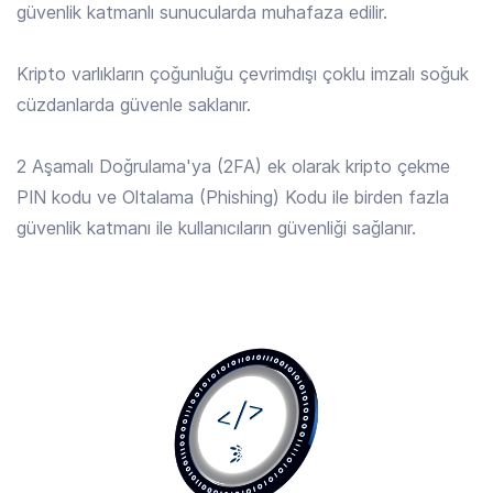
güvenlik katmanlı sunucularda muhafaza edilir.
ALGO
/ TRY
4.133 TRY
Kripto varlıkların çoğunluğu çevrimdışı çoklu imzalı soğuk
Algorand
cüzdanlarda güvenle saklanır.
ALLO
/ TRY
2 Aşamalı Doğrulama'ya (2FA) ek olarak kripto çekme
12.484 TRY
Allora
PIN kodu ve Oltalama (Phishing) Kodu ile birden fazla
güvenlik katmanı ile kullanıcıların güvenliği sağlanır.
AMP
/ TRY
0.0187 TRY
Amp
ANIME
/ TRY
0.1155 TRY
Animecoin
ANKR
/ TRY
0.1646 TRY
Ankr