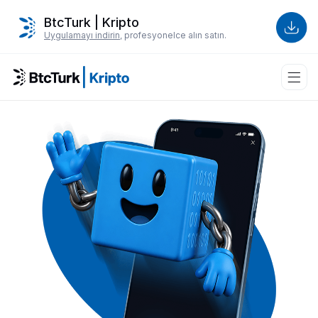
BtcTurk | Kripto
Uygulamayı indirin
, profesyonelce alın satın.