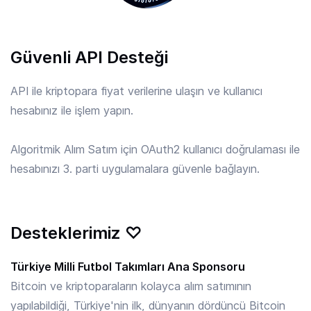
APE
/ TRY
Güvenli API Desteği
6.30 TRY
ApeCoin
API ile kriptopara fiyat verilerine ulaşın ve kullanıcı
hesabınız ile işlem yapın.
API3
/ TRY
9.094 TRY
API3
Algoritmik Alım Satım için OAuth2 kullanıcı doğrulaması ile
hesabınızı 3. parti uygulamalara güvenle bağlayın.
APT
/ TRY
28.64 TRY
Aptos
Desteklerimiz ♡
ARB
/ TRY
3.794 TRY
Arbitrum
Türkiye Milli Futbol Takımları Ana Sponsoru
Bitcoin ve kriptoparaların kolayca alım satımının
yapılabildiği, Türkiye'nin ilk, dünyanın dördüncü Bitcoin
ARKM
/ TRY