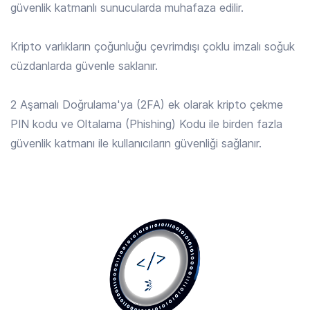
güvenlik katmanlı sunucularda muhafaza edilir.
ALGO
/ TRY
4.129 TRY
Kripto varlıkların çoğunluğu çevrimdışı çoklu imzalı soğuk
Algorand
cüzdanlarda güvenle saklanır.
ALLO
/ TRY
2 Aşamalı Doğrulama'ya (2FA) ek olarak kripto çekme
15.294 TRY
Allora
PIN kodu ve Oltalama (Phishing) Kodu ile birden fazla
güvenlik katmanı ile kullanıcıların güvenliği sağlanır.
AMP
/ TRY
0.0183 TRY
Amp
ANIME
/ TRY
0.1163 TRY
Animecoin
ANKR
/ TRY
0.1674 TRY
Ankr