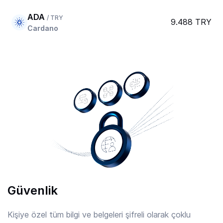
ADA
/ TRY
9.488 TRY
Cardano
AERO
/ TRY
20.787 TRY
Aerodrome Finance
AFC
/ TRY
7.932 TRY
Arsenal
AIOZ
/ TRY
2.23 TRY
AIOZ Network
Güvenlik
AIXBT
/ TRY
0.8490 TRY
Aixbt By Virtuals
Kişiye özel tüm bilgi ve belgeleri şifreli olarak çoklu