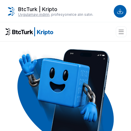
BtcTurk | Kripto
Uygulamayı indirin
, profesyonelce alın satın.