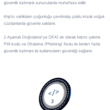
güvenlik katmanlı sunucularda muhafaza edilir.
ALGO
/ TRY
3.968 TRY
Kripto varlıkların çoğunluğu çevrimdışı çoklu imzalı soğuk
Algorand
cüzdanlarda güvenle saklanır.
ALLO
/ TRY
2 Aşamalı Doğrulama'ya (2FA) ek olarak kripto çekme
14.685 TRY
Allora
PIN kodu ve Oltalama (Phishing) Kodu ile birden fazla
güvenlik katmanı ile kullanıcıların güvenliği sağlanır.
AMP
/ TRY
0.0185 TRY
Amp
ANIME
/ TRY
0.1228 TRY
Animecoin
ANKR
/ TRY
0.1713 TRY
Ankr