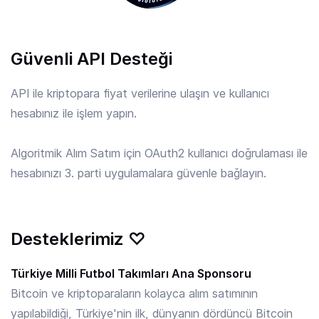
APE
/ TRY
Güvenli API Desteği
6.29 TRY
ApeCoin
API ile kriptopara fiyat verilerine ulaşın ve kullanıcı
hesabınız ile işlem yapın.
API3
/ TRY
9.335 TRY
API3
Algoritmik Alım Satım için OAuth2 kullanıcı doğrulaması ile
hesabınızı 3. parti uygulamalara güvenle bağlayın.
APT
/ TRY
28.37 TRY
Aptos
Desteklerimiz ♡
ARB
/ TRY
3.840 TRY
Arbitrum
Türkiye Milli Futbol Takımları Ana Sponsoru
Bitcoin ve kriptoparaların kolayca alım satımının
yapılabildiği, Türkiye'nin ilk, dünyanın dördüncü Bitcoin
ARKM
/ TRY