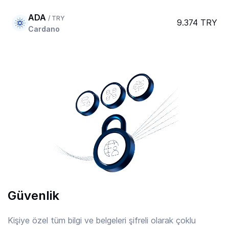
ADA
/ TRY
9.374 TRY
Cardano
AERO
/ TRY
20.248 TRY
Aerodrome Finance
AFC
/ TRY
7.885 TRY
Arsenal
AIOZ
/ TRY
2.67 TRY
AIOZ Network
Güvenlik
AIXBT
/ TRY
0.9107 TRY
Aixbt By Virtuals
Kişiye özel tüm bilgi ve belgeleri şifreli olarak çoklu