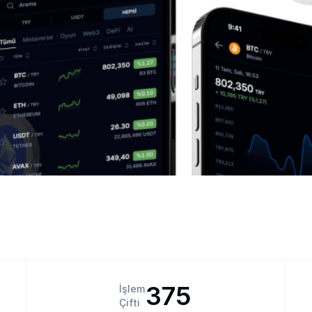
375
İşlem
Çifti