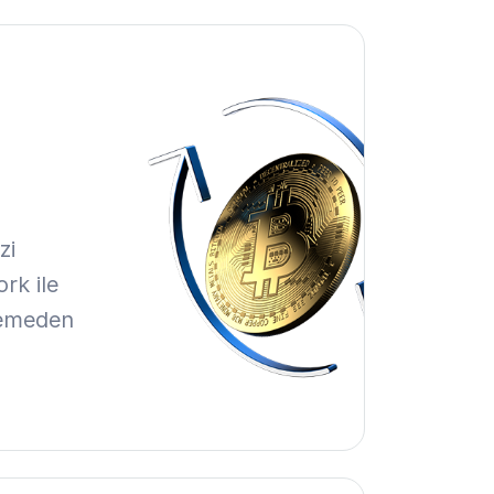
zi
rk ile
demeden