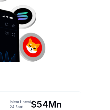
$54Mn
İşlem Hacmi
24 Saat