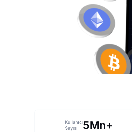
5Mn+
Kullanıcı
Sayısı