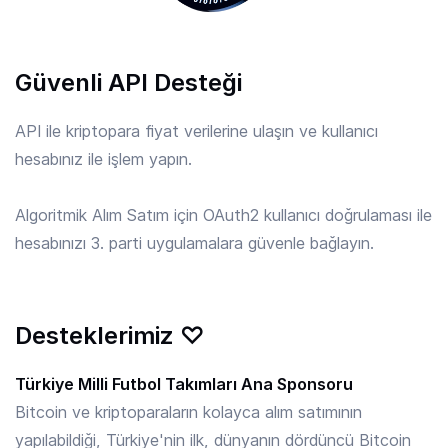
APE
/ TRY
Güvenli API Desteği
6.33 TRY
ApeCoin
API ile kriptopara fiyat verilerine ulaşın ve kullanıcı
hesabınız ile işlem yapın.
API3
/ TRY
9.032 TRY
API3
Algoritmik Alım Satım için OAuth2 kullanıcı doğrulaması ile
hesabınızı 3. parti uygulamalara güvenle bağlayın.
APT
/ TRY
28.17 TRY
Aptos
Desteklerimiz ♡
ARB
/ TRY
3.722 TRY
Arbitrum
Türkiye Milli Futbol Takımları Ana Sponsoru
Bitcoin ve kriptoparaların kolayca alım satımının
yapılabildiği, Türkiye'nin ilk, dünyanın dördüncü Bitcoin
ARKM
/ TRY