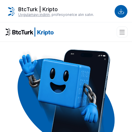
BtcTurk | Kripto
Uygulamayı indirin
, profesyonelce alın satın.