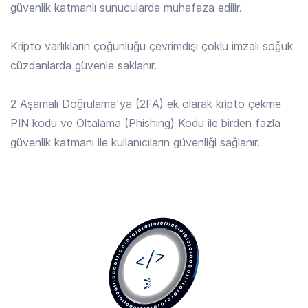
güvenlik katmanlı sunucularda muhafaza edilir.
ALGO
/ TRY
4.236 TRY
Kripto varlıkların çoğunluğu çevrimdışı çoklu imzalı soğuk
Algorand
cüzdanlarda güvenle saklanır.
ALLO
/ TRY
2 Aşamalı Doğrulama'ya (2FA) ek olarak kripto çekme
16.394 TRY
Allora
PIN kodu ve Oltalama (Phishing) Kodu ile birden fazla
güvenlik katmanı ile kullanıcıların güvenliği sağlanır.
AMP
/ TRY
0.0187 TRY
Amp
ANIME
/ TRY
0.1171 TRY
Animecoin
ANKR
/ TRY
0.1658 TRY
Ankr