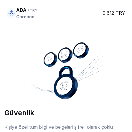
ADA
/ TRY
9.612 TRY
Cardano
AERO
/ TRY
20.730 TRY
Aerodrome Finance
AFC
/ TRY
7.889 TRY
Arsenal
AIOZ
/ TRY
2.21 TRY
AIOZ Network
Güvenlik
AIXBT
/ TRY
0.8316 TRY
Aixbt By Virtuals
Kişiye özel tüm bilgi ve belgeleri şifreli olarak çoklu